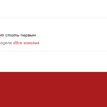
ет стать первым
азделе
«Все заказы»