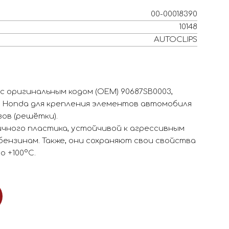
00-00018390
10148
AUTOCLIPS
с оригинальным кодом (OEM) 90687SB0003,
, Honda для крепления элементов автомобиля
ов (решётки).
чного пластика, устойчивой к агрессивным
 бензинам. Также, они сохраняют свои свойства
о +100°С.