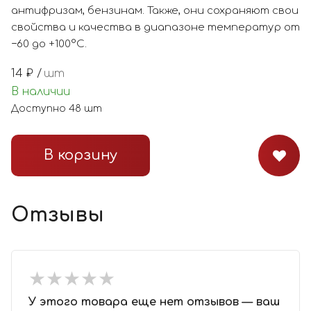
антифризам, бензинам. Также, они сохраняют свои
свойства и качества в диапазоне температур от
−60 до +100°С.
14
₽ /
шт
В наличии
Доступно
48
шт
В корзину
Отзывы
★
★
★
★
★
★
★
★
★
★
У этого товара еще нет отзывов — ваш