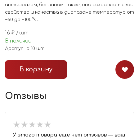
антифризам, бензинам. Также, они сохраняют свои
свойства и качества в диапазоне температур от
−60 до +100°С.
16
₽ /
шт
В наличии
Доступно
10
шт
В корзину
Отзывы
★
★
★
★
★
★
★
★
★
★
У этого товара еще нет отзывов — ваш