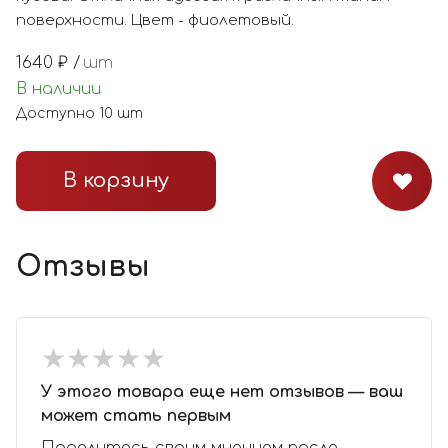
поверхности. Цвет - фиолетовый.
1640
₽ /
шт
В наличии
Доступно
10
шт
В корзину
Отзывы
★
★
★
★
★
★
★
★
★
★
У этого товара еще нет отзывов — ваш
может стать первым
Поделитесь своим мнением после