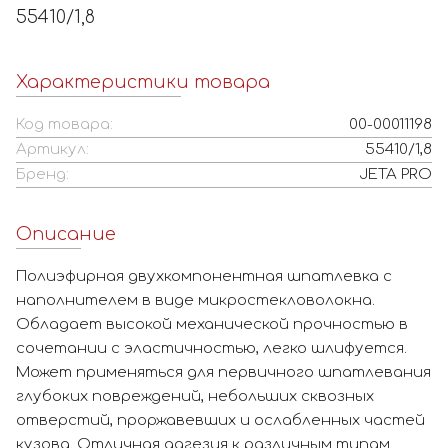
55410/1,8
Характеристики товара
Код товара:
00-00011198
Артикул:
55410/1,8
Бренд:
JETA PRO
Описание
Полиэфирная двухкомпонентная шпатлевка с
наполнителем в виде микростекловолокна.
Обладает высокой механической прочностью в
сочетании с эластичностью, легко шлифуется.
Может применяться для первичного шпатлевания
глубоких повреждений, небольших сквозных
отверстий, проржавевших и ослабленных частей
кузова. Отличная адгезия к различным типам