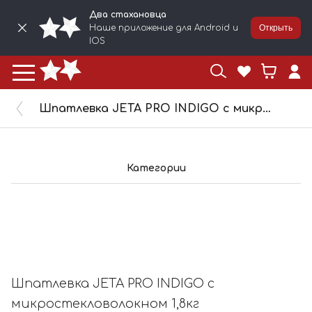
Два стахановца
Наше приложение для Android и
Открыть
IOS
Шпатлевка JETA PRO INDIGO с микростекловолокном 1,8кг 55410/1,8
Категории
Шпатлевка JETA PRO INDIGO с
микростекловолокном 1,8кг