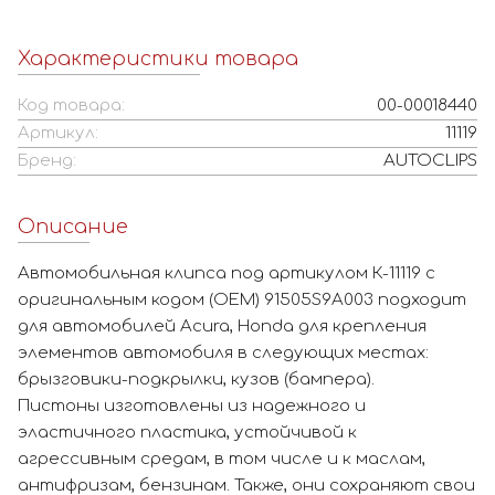
Характеристики товара
Код товара:
00-00018440
Артикул:
11119
Бренд:
AUTOCLIPS
Описание
Автомобильная клипса под артикулом К-11119 с
оригинальным кодом (OEM) 91505S9A003 подходит
для автомобилей Acura, Honda для крепления
элементов автомобиля в следующих местах:
брызговики-подкрылки, кузов (бампера).
Пистоны изготовлены из надежного и
эластичного пластика, устойчивой к
агрессивным средам, в том числе и к маслам,
антифризам, бензинам. Также, они сохраняют свои