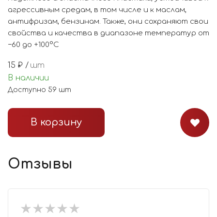
агрессивным средам, в том числе и к маслам,
антифризам, бензинам. Также, они сохраняют свои
свойства и качества в диапазоне температур от
−60 до +100°С
15
₽ /
шт
В наличии
Доступно
59
шт
В корзину
Отзывы
★
★
★
★
★
★
★
★
★
★