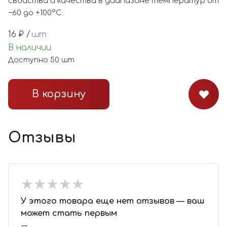
свойства и качества в диапазоне температур от
−60 до +100°С.
16
₽ /
шт
В наличии
Доступно
50
шт
В корзину
Отзывы
★
★
★
★
★
★
★
★
★
★
У этого товара еще нет отзывов — ваш
может стать первым