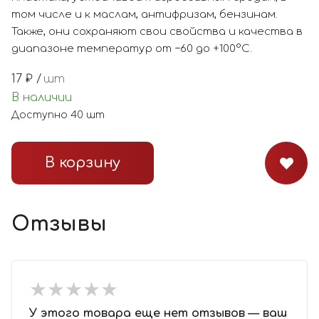
том числе и к маслам, антифризам, бензинам.
Также, они сохраняют свои свойства и качества в
диапазоне температур от −60 до +100°С.
17
₽ /
шт
В наличии
Доступно
40
шт
В корзину
Отзывы
★
★
★
★
★
★
★
★
★
★
У этого товара еще нет отзывов — ваш