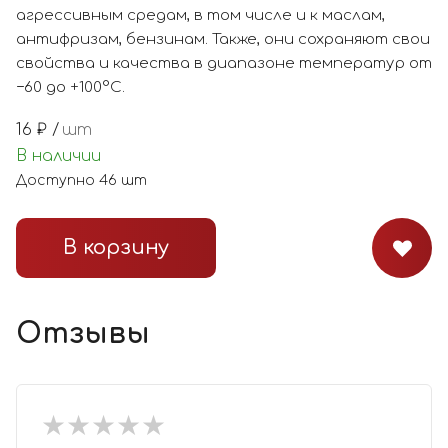
агрессивным средам, в том числе и к маслам,
антифризам, бензинам. Также, они сохраняют свои
свойства и качества в диапазоне температур от
−60 до +100°С.
16
₽ /
шт
В наличии
Доступно
46
шт
В корзину
Отзывы
★
★
★
★
★
★
★
★
★
★