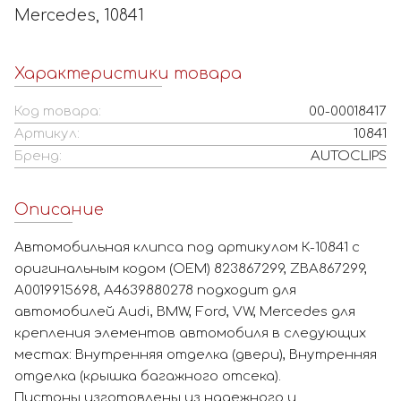
Mercedes, 10841
Характеристики товара
Код товара:
00-00018417
Артикул:
10841
Бренд:
AUTOCLIPS
Описание
Автомобильная клипса под артикулом К-10841 с
оригинальным кодом (OEM) 823867299, ZBA867299,
A0019915698, A4639880278 подходит для
автомобилей Audi, BMW, Ford, VW, Mercedes для
крепления элементов автомобиля в следующих
местах: Внутренняя отделка (двери), Внутренняя
отделка (крышка багажного отсека).
Пистоны изготовлены из надежного и