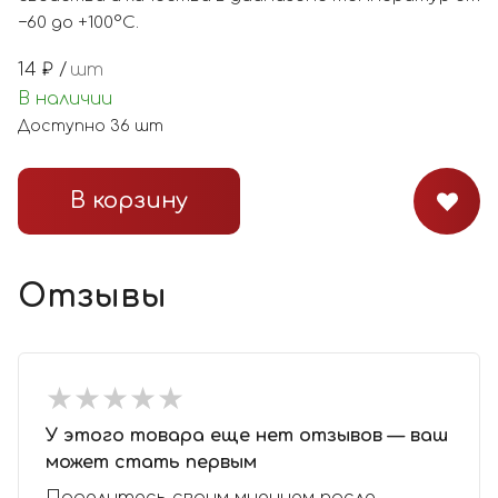
−60 до +100°С.
14
₽ /
шт
В наличии
Доступно
36
шт
В корзину
Отзывы
★
★
★
★
★
★
★
★
★
★
У этого товара еще нет отзывов — ваш
может стать первым
Поделитесь своим мнением после