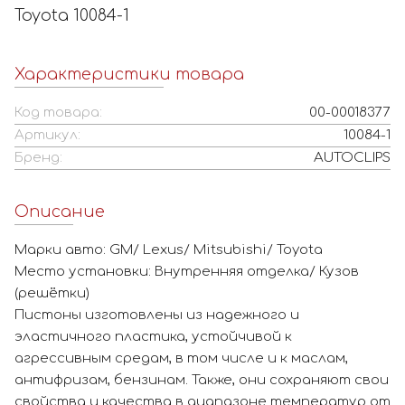
Toyota 10084-1
Характеристики товара
Код товара:
00-00018377
Артикул:
10084-1
Бренд:
AUTOCLIPS
Описание
Марки авто: GM/ Lexus/ Mitsubishi/ Toyota
Место установки: Внутренняя отделка/ Кузов
(решётки)
Пистоны изготовлены из надежного и
эластичного пластика, устойчивой к
агрессивным средам, в том числе и к маслам,
антифризам, бензинам. Также, они сохраняют свои
свойства и качества в диапазоне температур от