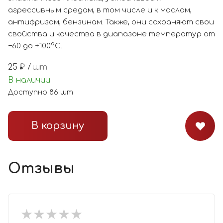
агрессивным средам, в том числе и к маслам,
антифризам, бензинам. Также, они сохраняют свои
свойства и качества в диапазоне температур от
−60 до +100°С.
25
₽ /
шт
В наличии
Доступно
86
шт
В корзину
Отзывы
★
★
★
★
★
★
★
★
★
★