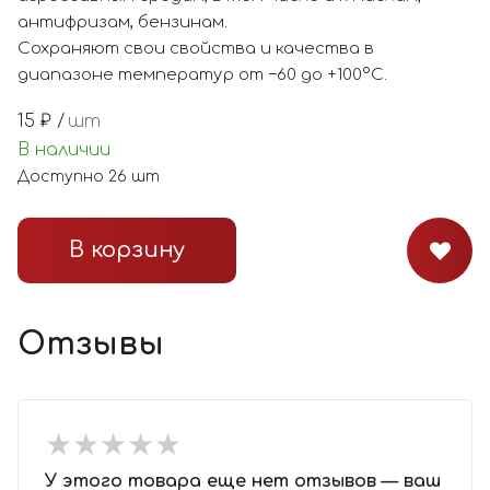
антифризам, бензинам.
Cохраняют свои свойства и качества в
диапазоне температур от −60 до +100°С.
15
₽ /
шт
В наличии
Доступно
26
шт
В корзину
Отзывы
★
★
★
★
★
★
★
★
★
★
У этого товара еще нет отзывов — ваш