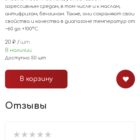
агрессивным средам, в том числе и к маслам,
антифризам, бензинам. Также, они сохраняют свои
свойства и качества в диапазоне температур от
−60 до +100°С.
20
₽ /
шт
В наличии
Доступно
50
шт
В корзину
Отзывы
★
★
★
★
★
★
★
★
★
★