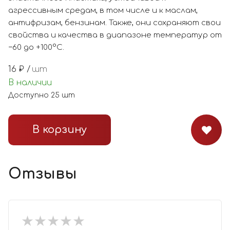
агрессивным средам, в том числе и к маслам,
антифризам, бензинам. Также, они сохраняют свои
свойства и качества в диапазоне температур от
−60 до +100°С.
16
₽ /
шт
В наличии
Доступно
25
шт
В корзину
Отзывы
★
★
★
★
★
★
★
★
★
★