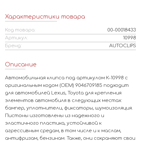
Характеристики товара
Код товара:
00-00018433
Артикул:
10998
Бренд:
AUTOCLIPS
Описание
Автомобильная клипса под артикулом К-10998 с
оригинальным кодом (OEM) 9046709185 подходит
для автомобилей Lexus, Toyota для крепления
элементов автомобиля в следующих местах:
бампер, уплотнители, фиксаторы, шумоизоляция.
Пистоны изготовлены из надежного и
эластичного пластика, устойчивой к
агрессивным средам, в том числе и к маслам,
антифризам, бензинам. Также, они сохраняют свои