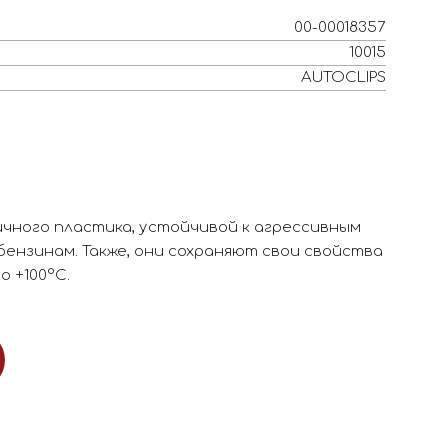
00-00018357
10015
AUTOCLIPS
чного пластика, устойчивой к агрессивным
 бензинам. Также, они сохраняют свои свойства
о +100°С.