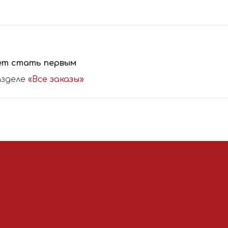
ет стать первым
азделе
«Все заказы»