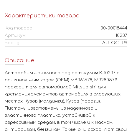
Характеристики товара
Код товара:
00-00018444
Артикул:
10237
Бренд:
AUTOCLIPS
Описание
Автомобильная клипса под артикулом К-10237 с
оригинальным кодом (OEM) MB361578, MR280579
подходит для автомобилей Mitsubishi для
крепления элементов автомобиля в следующих
местах: Кузов (молдинги), Кузов (пороги).
Пистоны изготовлены из надежного и
эластичного пластика, устойчивой к
агрессивным средам, в том числе и к маслам,
антифризам, бензинам. Также, они сохраняют свои