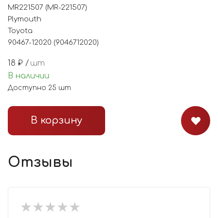
MR221507 (MR-221507)
Plymouth
Toyota
90467-12020 (9046712020)
18
₽ /
шт
В наличии
Доступно
25
шт
В корзину
Отзывы
★
★
★
★
★
★
★
★
★
★