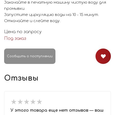
Закачайте в печатную машину чистую воду для
промывки.
Запустите циркуляцию воды на 10 - 15 минут.
Откачайте и слейте воду.
Цена по запросу
Под заказ
Сообщить о поступлении
Отзывы
★
★
★
★
★
★
★
★
★
★
У этого товара еще нет отзывов — ваш