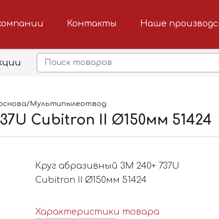
компании
Контакты
Наше производ
кции
 основа/Мультипылеотвод
37U Cubitron II Ø150мм 51424
Круг абразивный 3M 240+ 737U
Cubitron II Ø150мм 51424
Характеристики товара