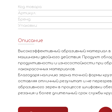
Код товара:
Артикул:
Бренд:
Упаковки:
Описание
Высокоэффективный абразивный материал в к
машинами двойного действия. Продукт обл
продуктивности и износостойкости при обр
лакокрасочных материалов.
Благодаря наличию зерна точной формы кру
оставляя отличный результат и не перегре
абразивного зерен в процессе шлифовки об
резания и более длительный срок службы круг