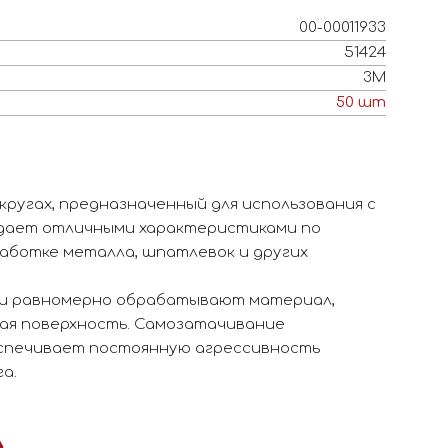
00-00011933
51424
3M
50
шт
ругах, предназначенный для использования с
адает отличными характеристиками по
аботке металла, шпатлевок и других
ги равномерно обрабатывают материал,
вая поверхность. Самозатачивание
еспечивает постоянную агрессивность
а.