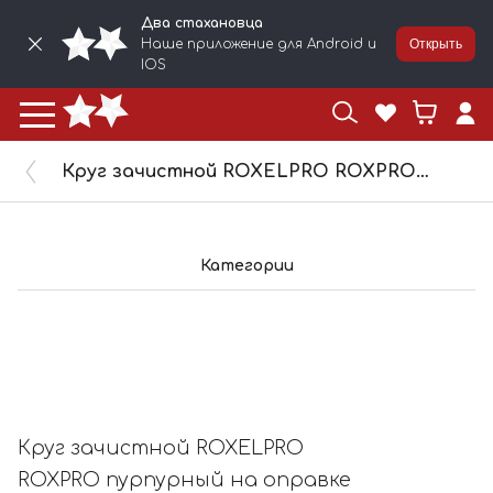
Два стахановца
Наше приложение для Android и
Открыть
IOS
Круг зачистной ROXELPRO ROXPRO пурпурный на оправке Ø125х22мм 123544
Категории
Круг зачистной ROXELPRO
ROXPRO пурпурный на оправке