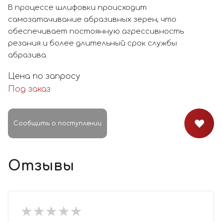
В процессе шлифовки происходит
самозатачивание абразивных зерен, что
обеспечивает постоянную агрессивность
резания и более длительный срок службы
абразива.
Цена по запросу
Под заказ
Сообщить о поступлении
Отзывы
★
★
★
★
★
★
★
★
★
★