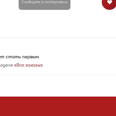
Сообщить о поступлении
ет стать первым
азделе
«Все заказы»