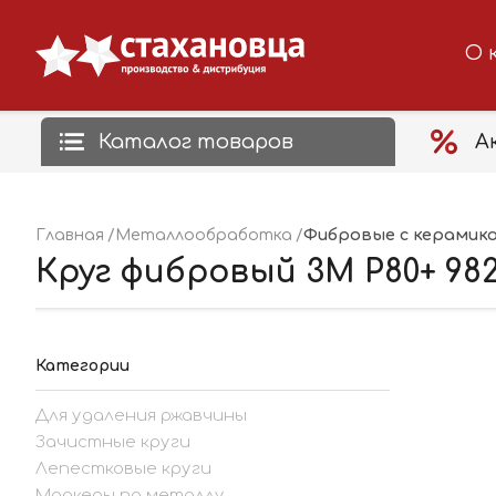
О 
Каталог товаров
А
Фибровые с керамик
Главная
Металлообработка
Круг фибровый 3M P80+ 982С
Категории
Для удаления ржавчины
Зачистные круги
Лепестковые круги
Маркеры по металлу