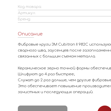
Код товара:
Артикул:
Бренд:
Описание
Фибровые круги 3М Cubitron II 982С использу
сварного шва, заусенцев после газоплазменно
связанных с большим съемом металла.
Керамическое зерно точной формы обеспечи
Шлифуют до 4 раз быстрее;
Служат до 2 раз дольше, чем другие фибровые
Это обеспечивает повышение производите
зачистных и последующих операций.