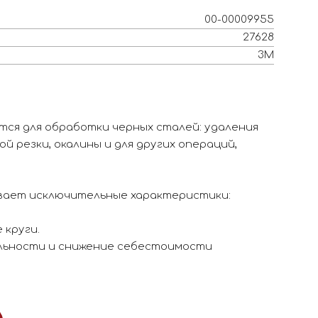
00-00009955
27628
3M
ются для обработки черных сталей: удаления
й резки, окалины и для других операций,
вает исключительные характеристики:
 круги.
льности и снижение себестоимости