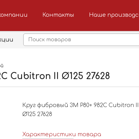
компании
Контакты
Наше производ
кции
ой
 Cubitron II Ø125 27628
Круг фибровый 3M P80+ 982С Cubitron II
Ø125 27628
Характеристики товара