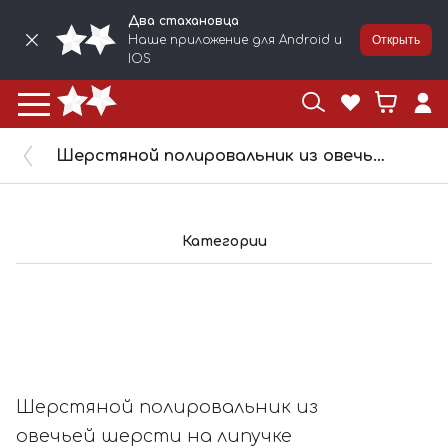
Два стахановца
Наше приложение для Android и
Открыть
IOS
Шерстяной полировальник из овечьей шерсти на липучке 150мм 799150
Категории
Шерстяной полировальник из
овечьей шерсти на липучке