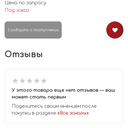
Цена по запросу
Под заказ
Сообщить о поступлении
Отзывы
★
★
★
★
★
★
★
★
★
★
У этого товара еще нет отзывов — ваш
может стать первым
Поделитесь своим мнением после
покупки в разделе
«Все заказы»