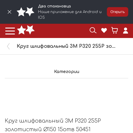
Два стахановца
Наше приложение для Android и
Открыть
IOS
Круг шлифовальный 3M Р320 255P золотистый Ø150 15отв 50451
Категории
Круг шлифовальный 3M Р320 255P
золотистый Ø150 15отв 50451