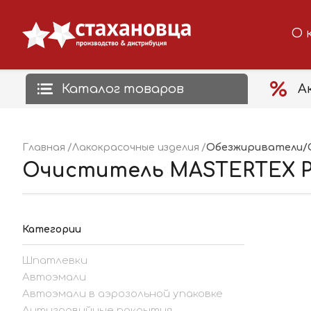
О 
Каталог товаров
А
Обезжириватели/
Главная
Лакокрасочные изделия
Очиститель MASTERTEX PR
Категории
Шпатлевки
Автоэмали
Автоэмали в аэрозольной упаковке
Антигравийные покрытия