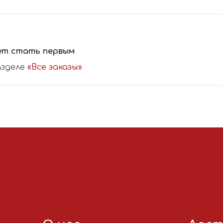
ет стать первым
азделе
«Все заказы»