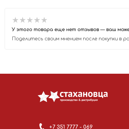
★
★
★
★
★
★
★
★
★
★
У этого товара еще нет отзывов — ваш мож
Поделитесь своим мнением после покупки в р
+7 351 7777 - 069