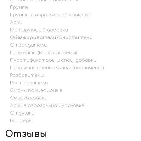
Грунты
Грунты в аэрозольной упаковке
Лаки
Матирующие добавки
Обезжириватели/Очистители
Отвердители
Пигменты (Микс системы)
Пластификаторы и спец. добавки
Покрытия специального назначения
Разбавители
Растворители
Смолы полиэфирные
Смывка краски
Лаки в аэрозольной упаковке
Отдушки
Биндеры
Отзывы