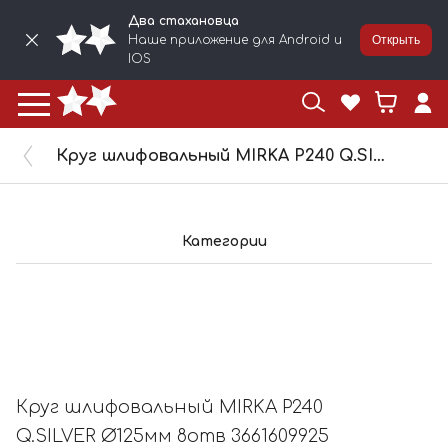
Два стахановца
Наше приложение для Android и
Открыть
IOS
Круг шлифовальный MIRKA Р240 Q.SILVER Ø125мм 8отв 3661609925
Категории
Круг шлифовальный MIRKA Р240
Q.SILVER Ø125мм 8отв 3661609925