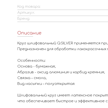
Код товара:
Артикул:
Бренд:
Описание
Круг шлифовальный Q.SILVER применяется пр
Предназначен для обработки лакокрасочных 
Особенности:
Основа - бумажная;
Абразив - оксид алюминия и карбид кремния;
Связка – смола;
Вид насыпки – полуоткрытая.
Шлифовальный круг имеет латексное покрыт
что обеспечивает быстрое и эффективное 