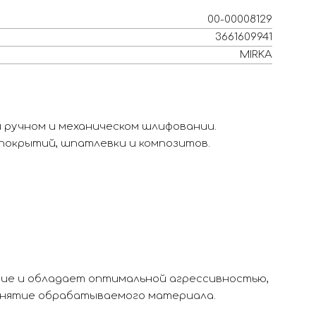
00-00008129
3661609941
MIRKA
и ручном и механическом шлифовании.
покрытий, шпатлевки и композитов.
ие и обладает оптимальной агрессивностью,
снятие обрабатываемого материала.