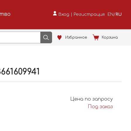
ство
Вход
|
Регистрация
EN
/
RU
Избранное
Корзина
661609941
Цена по запросу
Под заказ