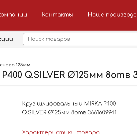
компании
Контакты
Наше производ
кции
снова 125мм
Р400 Q.SILVER Ø125мм 8отв 3
Круг шлифовальный MIRKA Р400
Q.SILVER Ø125мм 8отв 3661609941
Характеристики товара